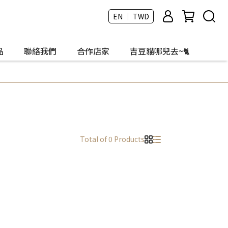
EN ｜ TWD
品
聯絡我們
合作店家
吉豆貓哪兒去~🐈
Total of 0 Products