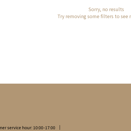
Sorry, no results
Try removing some filters to see
er service hour: 10:00-17:00