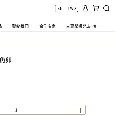
EN ｜ TWD
品
聯絡我們
合作店家
吉豆貓哪兒去~🐈
魚卵