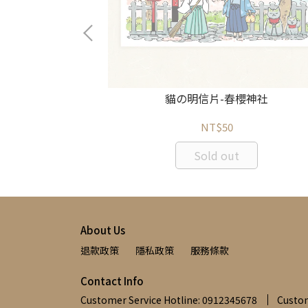
居酒屋
貓の明信片-春櫻神社
NT$50
Sold out
About Us
退款政策
隱私政策
服務條款
Contact Info
Customer Service Hotline: 0912345678
Custom