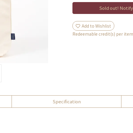
Sold out! Notify
Add to Wishlist
Redeemable credit(s) per ite
Specification