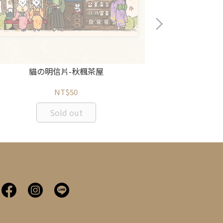
貓の明信片-秋楓茶屋
貓の
NT$50
Sold out