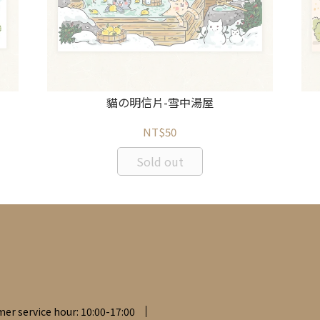
貓の明信片-雪中湯屋
NT$50
Sold out
er service hour: 10:00-17:00