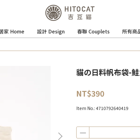
居家 Home
設計 Design
春聯 Couplets
所有商
貓の日料帆布袋-鮭
NT$390
Item No.:
4710792640419