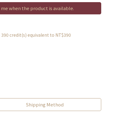
 me when the product is available.
m
390
credit(s) equivalent to
NT$390
Shipping Method