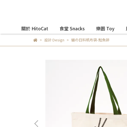
關於 HitoCat
食堂 Snacks
樂園 Toy
設計 Design
貓の日料帆布袋-鮭魚卵