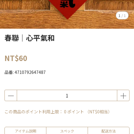
1
/
1
春聯｜心平氣和
NT$60
品番:
4710792647487
この商品のポイント利用上限：
0
ポイント （
NT$0
相当）
アイテム説明
スペック
配送方法