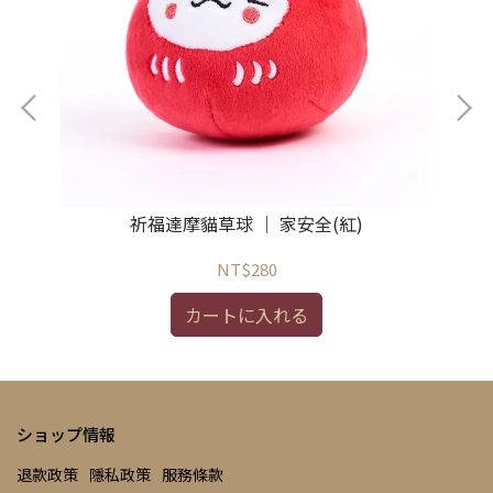
祈福達摩貓草球 ｜ 家安全(紅)
NT$280
カートに入れる
ショップ情報
退款政策
隱私政策
服務條款