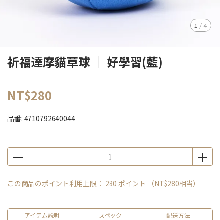
1
/
4
祈福達摩貓草球 ｜ 好學習(藍)
NT$280
品番:
4710792640044
この商品のポイント利用上限：
280
ポイント （
NT$280
相当）
アイテム説明
スペック
配送方法