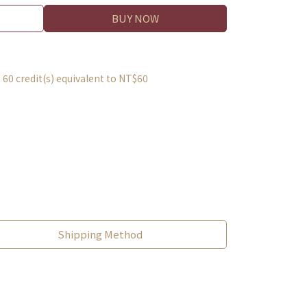
BUY NOW
m
60
credit(s) equivalent to
NT$60
Shipping Method