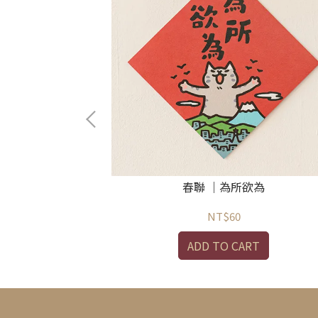
如意
春聯 ｜為所欲為
NT$60
ADD TO CART