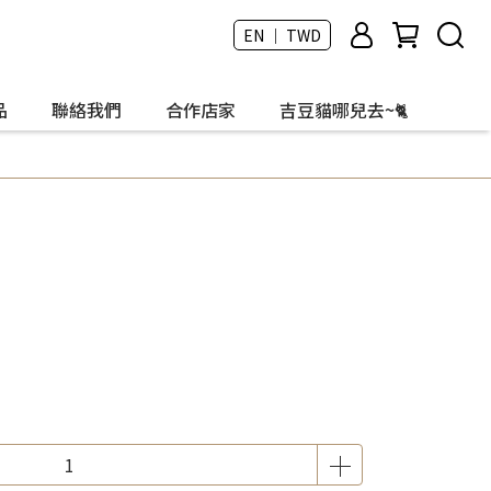
EN ｜ TWD
品
聯絡我們
合作店家
吉豆貓哪兒去~🐈