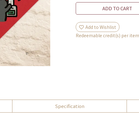
ADD TO CART
Add to Wishlist
Redeemable credit(s) per ite
Specification