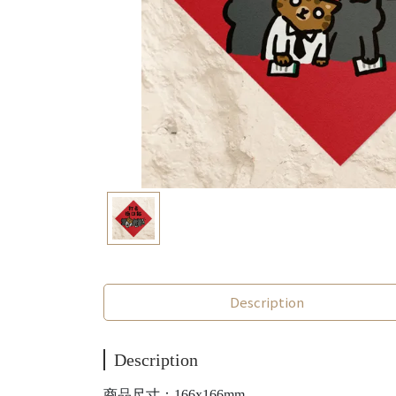
Description
Description
商品尺寸：166x166mm