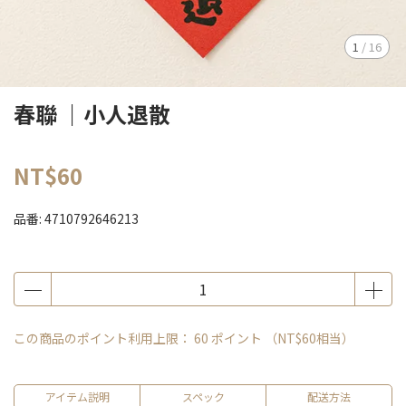
1
/
16
春聯 ｜小人退散
NT$60
品番:
4710792646213
この商品のポイント利用上限：
60
ポイント （
NT$60
相当）
アイテム説明
スペック
配送方法