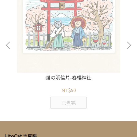
貓の明信片-春櫻神社
NT$50
已售完
HitoCat 吉豆貓